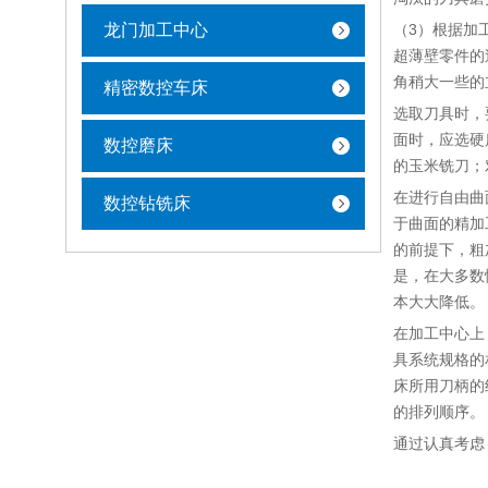
龙门加工中心
（3）根据加
超薄壁零件的
角稍大一些的
精密数控车床
选取刀具时，
面时，应选硬
数控磨床
的玉米铣刀；
在进行自由曲
数控钻铣床
于曲面的精加
的前提下，粗
是，在大多数
本大大降低。
在加工中心上
具系统规格的
床所用刀柄的
的排列顺序。
通过认真考虑