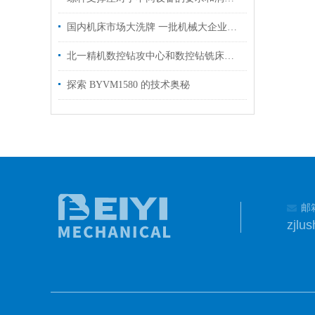
国内机床市场大洗牌 一批机械大企业脱颖而出
北一精机数控钻攻中心和数控钻铣床的区别
探索 BYVM1580 的技术奥秘
邮
zjlu