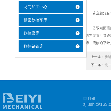
龙门加工中心
④立轴矩台平面
精密数控车床
⑤双端面磨床：
数控磨床
送料装置引导通
床、磨削透平叶
数控钻铣床
上一条：
步
下一条：
北一
邮箱
zjlushi@163.