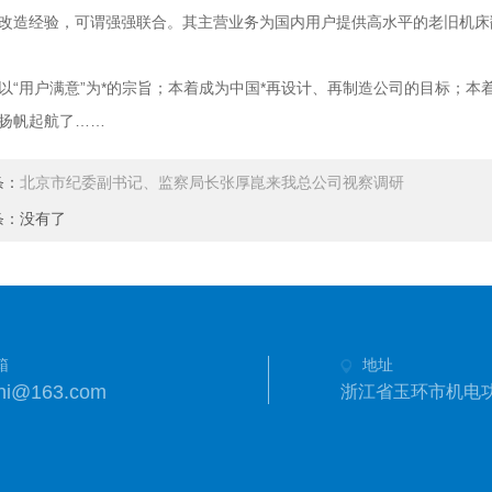
改造经验，可谓强强联合。其主营业务为国内用户提供高水平的老旧机床
用户满意”为*的宗旨；本着成为中国*再设计、再制造公司的目标；本
扬帆起航了……
条：
北京市纪委副书记、监察局长张厚崑来我总公司视察调研
条：没有了
箱
地址
shi@163.com
浙江省玉环市机电