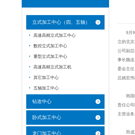
立式加工中心（四、五轴）
9月9日
高速高精立式加工中心
立的北京
数控立式加工中心
公司副总
重型立式加工中心
事长魏连
高速高精立式加工机
委会主任
其它加工中心
总姚宏伟
五轴加工中心
韩国DS
钻攻中心
责任公司
主营业务
卧式加工中心
而成立后
龙门加工中心