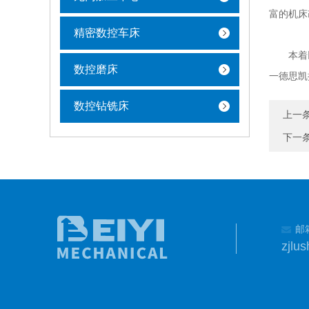
富的机床
精密数控车床
本着以“
数控磨床
一德思凯
数控钻铣床
上一
下一
邮
zjlu