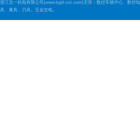
浙江北一机电有限公司(www.byjd-cnc.com)主营：数控车铣
具、量具、刃具、五金交电。