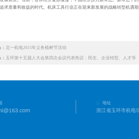
追求质量和效益的时代。机床工具行业正在迎来新发展的战略转型机遇期
条：
北一机电2015年义务植树节活动
条：
玉环第十五届人大会第四次会议代表热议：民生、企业转型、人才等
箱
地址
shi@163.com
浙江省玉环市机电