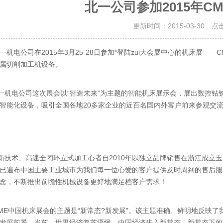
北一公司参加2015年C
更新时间：2015-03-30 点
电公司在2015年3月25-28日参加*登陆zui大会展中心的机床展—
属切削加工机设备。
电公司这次展会以“智造未来”为主题的智能机床展示会，展出数控钻
智能化设备，吸引全国各地20多家企业的近百名国内外客户前来参观交
术、高速全闭环立式加工心者自2010年以独立品牌销售在浙江成立玉
已遍布中国主要工业城市为我们每一位心爱的客户提供及时周到的售后服务
念，不断推出前瞻性机械设备更好地满足档客户需求！
中国机床展会的主题是“新常态?新发展”。该主题准确、鲜明地反映了
发展前景。当前，世界经济复苏缓慢，中国经济步入新常态。新常态下的