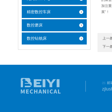
加注重
精密数控车床
展”！
数控磨床
数控钻铣床
上一
下一
邮
zjlu