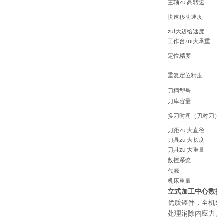
主轴zui高转速
快速移动速度
zui大进给速度
工作台zui大承重
定位精度
重复定位精度
刀柄型号
刀库容量
换刀时间（刀对刀
刀距zui大直径
刀具zui大长度
刀具zui大重量
数控系统
气源
机床重量
立式加工中心数控
优质铸件：全机
处理消除内应力