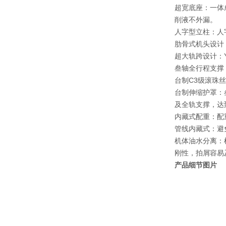
超宽底座：一体
削液不外漏。
人字型立柱：人
肋骨式机头设计
超大轨跨设计：
叁轴全行程支撑
台制C3级滚珠
台制伸缩护罩：
及全轨支撑，达
内藏式配重：配
管线内藏式：避
机体油水分离：
刚性，拍屑容易
产品细节图片