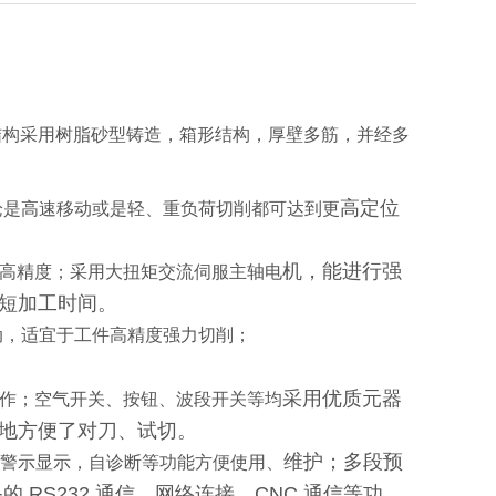
结构采用树脂砂型铸造，箱形结构，厚壁多筋，并经多
高定位
无论是高速移动或是轻、重负荷切削都可达到更
机，能进行强
最高精度；采用大扭矩交流伺服主轴电
短加工时间。
动，适宜于工件高精度强力切削；
采用优质元器
操作；空气开关、按钮、波段开关等均
地方便了对刀、试切。
维护；多段预
智慧型警示显示，自诊断等功能方便使用、
RS232 通信、网络连接、CNC 通
信等功