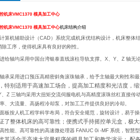
控机床VMC1370 模具加工中心
控机床VMC1370 模具加工中心
机床结构介绍
用计算机辅助设计（CAD）系统完成机床优结构设计，机床整体
消除工序，使得机床具有良好的刚性。
个进给轴均采用中国台湾银泰直线滚柱导轨支撑。X、Y、Z 轴
轴轴承采用进口预压高精密斜角滚珠轴承，给予主轴最大刚性和
，特别适用于高速加工场合，提高加工精度和光洁度，缩
、Y、Z 三轴均采用大扭矩交流伺服电机与高精度滚珠丝杠直接传
功率、大流量、高扬程冷却泵，对加工工件提供良好的冷却。
作面板按人机工程学科学布局，符合安全规范，旋转设计，易于
证了整体机床的高可靠性；便携式手持摇控单元盒，极大
高性能、高可靠性的高速微处理器 FANUC 0i -MF 系统，
尤其适合于高速大容量程序的模具加工和教学演示； 配备的 