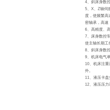
4、斜床身数
5、X、Z轴
度，使频繁高
密轴承，高速
6、高精度、
7、床身数控
使主轴长期工
8、斜床身数
9、机床电气
10、机床注
外。
11、液压卡
12、液压压