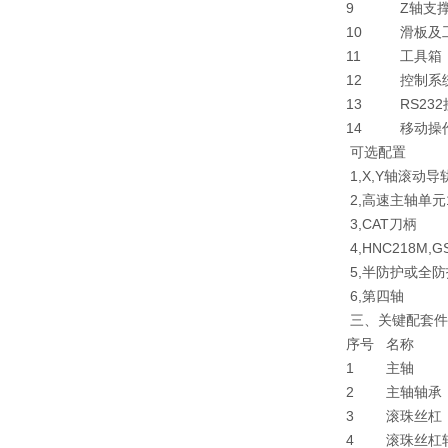
9
Z轴支
10
滑板及
11
工具箱
12
控制系
13
RS23
14
移动操
可选配置
1,X,Y轴滚动导
2,高速主轴单元10
3,CAT刀柄
4,HNC218M,
5,半防护或全防
6,第四轴
三、关键配套件
序号
名称
1
主轴
2
主轴轴承
3
滚珠丝杠
4
滚珠丝杠