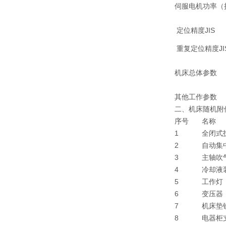
伺服电机功率（
定位精度JIS
重复定位精度JI
机床总体参数
其他工作参数
二、机床随机附
序号
名称
1
全闭式护
2
自动集
3
主轴吹
4
冷却液
5
工作灯
6
变压器
7
机床垫
8
电器柜