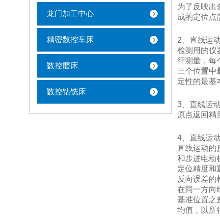
为了反映出
龙门加工中心
成的定位点
精密数控车床
2、直线运
检测用的仪
行测量，每
数控磨床
三个位置中
定性的最基
数控钻铣床
3、直线运
原点返回精
4、直线运
直线运动的
和步进电动
定位精度和
反向误差的
在同一方向
基准位置之
均值，以所