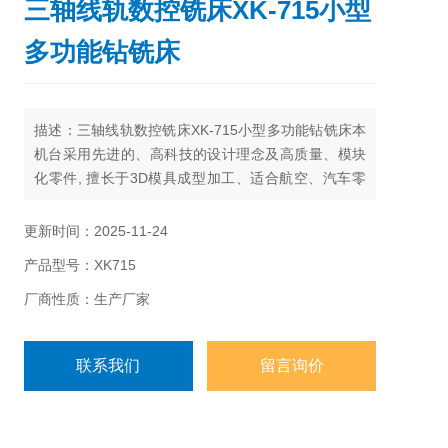
三轴线轨数控铣床XK-715小型
多功能钻铣床
描述：三轴线轨数控铣床XK-715小型多功能钻铣床本
机台采用先进的、高科技的设计理念及高质量、模块
化零件, 擅长于3D模具成型加工、适合航空、汽车零
件、电极制作、电子、计算机等相关配件及医疗器
材、光学仪器等紧密组件之制造加工。
更新时间：2025-11-24
产品型号：XK715
厂商性质：生产厂家
联系我们
留言询价