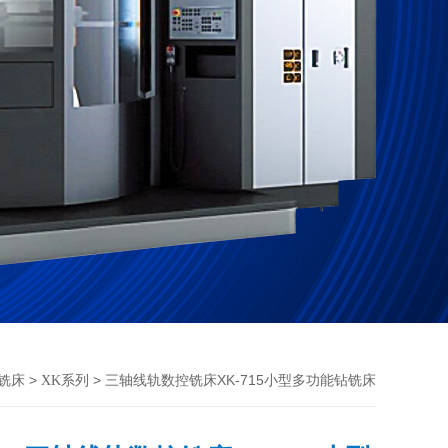
>
> 三轴线轨数控铣床XK-715小型多功能钻铣床
铣床
XK系列