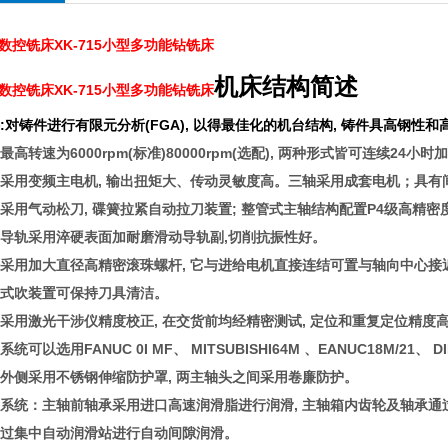
数控铣床XK-715小型多功能钻铣床
机床结构简述
数控铣床XK-715小型多功能钻铣床
件:对铸件进行有限元分析(FGA), 以得最佳化的机台结构, 铸件具高钢性和
最高转速为6000rpm(标准)80000rpm(选配), 两种形式皆可连续24小
轴采用变频主电机, 输出扭矩大、传动灵敏度高。三轴采用成套电机；具有
轴采用气动松刀, 碟簧拉紧自动拉刀装置; 整管式主轴结构配置P4级高精
轴导轨采用淬硬表面加耐磨滑动导轨副,切削抗振性好。
杆采用加大直径高精密滚珠螺杆, 它与进给电机直接连结可置与轴向中心接
建式吹装置可保持刀具清洁。
器采用激光干涉仪精度校正, 在交货前均经精密测试, 定位和重复定位精
系统可以选用FANUC 0I MF、 MITSUBISHI64M 、EANUC18M/21
轴外侧采用不锈钢伸缩防护罩, 两主轴头之间采用卷廉防护。
滑系统：主轴前轴承采用进口高速润滑脂进行润滑, 主轴箱内齿轮及轴承通
通过集中自动润滑站进行自动间隙润滑。