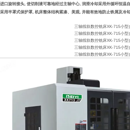
用进口旋转接头, 使切削液可靠地经过主轴中心, 润滑冷却采用外循环恒温
器采用半罩式保护罩, 机床整体结构紧凑、美观, 并能有效地防止铁屑及冷