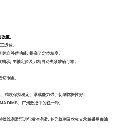
高强度。
时加工运转。
间隙自补偿功能, 提高了定位精度。
密度轴承, 主轴定位及刀柄自动夹紧准确可靠。
近切削点。
度高、精度保持稳定、承载能力强、切削抗振性好。
、 DIMA DIMB、广州数控中的任一种。
过摆线润滑泵进行稀油润滑, 各导轨副及丝杠支承轴采用稀油