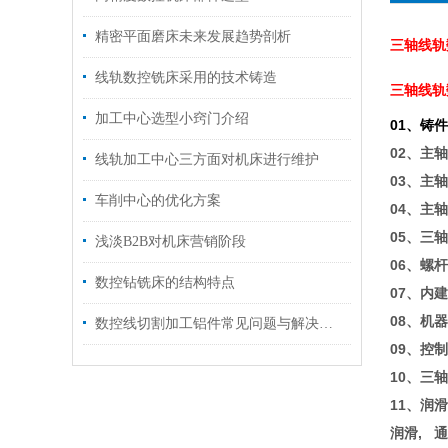
精密平面磨床未来发展趋势剖析
三轴线轨
线轨数控铣床采用的技术铸造
三轴线轨
加工中心选型小窍门介绍
01、铸
02、主轴
线轨加工中心三方面对机床进行维护
03、主
车削中心的优化方案
04、主
05、三
浅淡B2B对机床营销阶段
06、螺
数控钻铣床的结构特点
07、内
08、机
数控线切割加工铝件常见问题与解决方法
09、控制
10、三
11、润
润滑, 