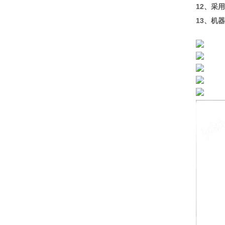
12、采
13、机